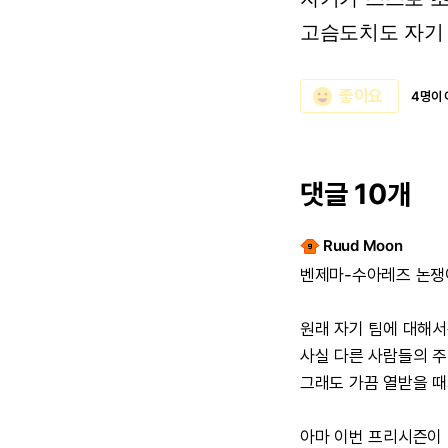
고슴도치도
자기
emoji_emotions
좋아요
4명이 
댓글 10개
Ruud Moon
벤제마-수아레즈
논쟁
원래
자기
팀에
대해서
사실
다른
사람들의
주
그래도
가끔
열받을
때
아마
이번
프리시즌이