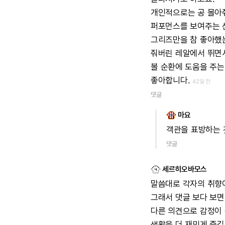
개인적으로는
공
몰아
퍼포먼스를
보여주는
그리즈만을
참
좋아했
줘버린
레알에서
뛰면
볼
순환에
도움을
주는
좋아합니다.
42일 전
댓글
마요
객관을
표방하는
댓글
세르히오바모스
말씀대로
각자의
취향
그래서
댓글
보다
보면
다른
의견으로
감정이
생활을
더
재밌게
즐길