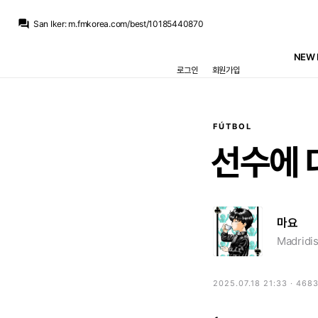
San Iker
:
벨기에리그 브뤼허로 간 이한범이 데뷔전부터 미친 활약을 했네요
question_answer
San Iker
:
m.fmkorea.com/best/10185440870
San Iker
:
m.fmkorea.com/best/10185376641
흰둥이
:
오 2월이면 리그 일정이랑 겹치겠네 ㅋㅋ 어차피 우리는 또 결승가서 우승할 듯
NEW 
뉴스봇
:
AS) 수페르코파 2월 개최 확정
로그인
회원가입
뉴스봇
:
MARCA) 레알, 부다페스트서 페렌츠바로시전
뉴스봇
:
COPE) 디오망데, 레알 첫 훈련 완료
뉴스봇
:
공홈) 레알 마드리드, 부다페스트 도착
뉴스봇
:
COPE) 레알, 로드리 거절 후 영입 포기
뉴스봇
:
SER) 바르사, 로드리 영입 첫 제안 거절
FÚTBOL
San Iker
:
벨기에리그 브뤼허로 간 이한범이 데뷔전부터 미친 활약을 했네요
선수에
마요
Madridis
2025.07.18 21:33 · 468