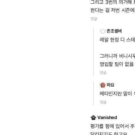
그리고
3번의
의거해
한다는
걸
저번
시즌에
댓글
존조셸비
레알
한정
디
스
그러니까
비니시
영입할
팀이
없을
댓글
마요
메타인지란
말이
댓글
Vanished
평가를
함에
있어서
주
달라지기도
하고요.