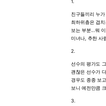
1.
친구들끼리
누가
최하위층은
겹치
보는
부분...뭐
이
미녀나,
추한
사
2.
선수의
평가도
괜찮은
선수가
경우도
종종
보고
보니
예전만큼
3.