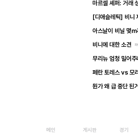
마르셀 셰퍼: 거래 
[디애슬레틱] 비니
아스날이 비닐 몇m
비니에 대한 소견
파
무리뉴 엄청 밀어주
페란 토레스 vs 모
뭔가 왜 급 중단 된
메인
게시판
경기