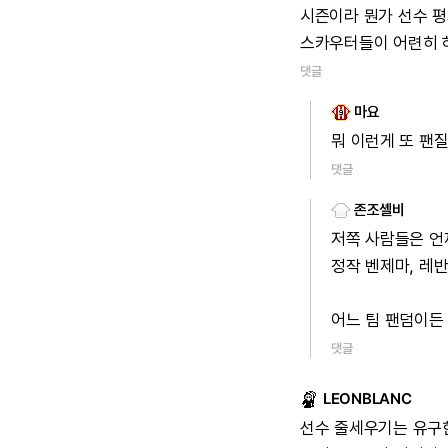
시즌이라
뭔가
선수
평
스카우터들이
어련히
댓글
마요
뭐
이런게
또
팬
댓글
존조셸비
저쪽
사람들은
언
정작
벤제마,
레
어느
팀
팬덤이든
댓글
LEONBLANC
선수
줄세우기는
유구