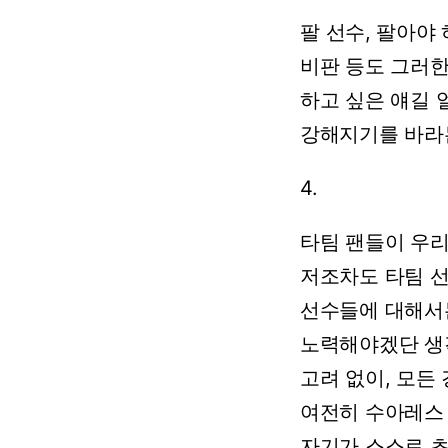
팔
선수,
팔아야
비판
등도
그러
하고
싶은
얘길
강해지기를
바라
4.
타팀
팬들이
우
저조차도
타팀
선수들에
대해서
노력해야겠단
생
고려
없이,
모든
여전히
수아레스
자기가
스스로