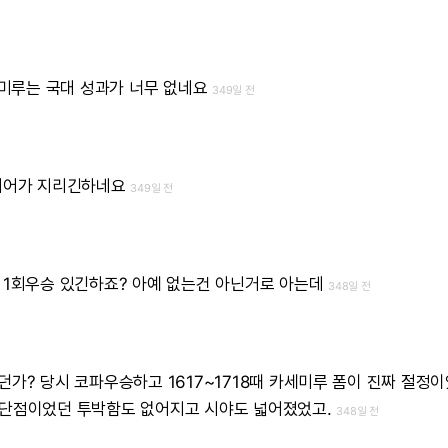
미루는
국대
성과가
너무
없네요
349일 전
리어가
지리긴하네요
349일 전
1회우승
있긴하죠?
아예
없는건
아닌거로
아는데
348일 전
던가?
당시
코파우승하고
1617~1718때
카세미루
폼이
진짜
절정이
단점이었던
투박함도
없어지고
시야도
넓어졌었고.
348일 전