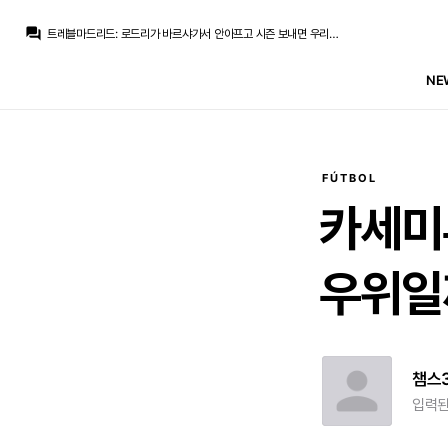
뉴스봇
:
MARCA) 비니시우스, 레알과 2032년 재계약
question_answer
트레블마드리드
:
로드리가 바르샤가서 안아프고 시즌 보내면 우리는 무관인데 이걸 손놓고 있는건 좀...
트레블마드리드
:
아오 아오
Legend Guti
:
비니앞으로볼꺼생각하니, 쩝
NE
Jude Bellingham
:
로드리 마음이 바르샤로 떠잔지라 없죠
열비
:
로드리 다시 레알 올 확률은 제로에 가깝나요?
no6Redondo
:
기자들한테 놀아났다는 생각이드네요
no6Redondo
:
결론은 미리 정해져있던건데
no6Redondo
:
6년을 줬구나
토티
:
m.realmania.net/board/view.php?id=news&no=10855
FÚTBOL
뉴스봇
:
MARCA) 비니시우스, 레알과 2032년 재계약
카세미
우위일
챔스
입력된