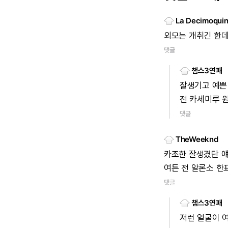
La Decimoquin
외모는
개취긴
한
댓글
챔스3연패
잘생기고
예쁜
전
카세미루
댓글
TheWeeknd
카조한
잘생겼단
여튼
전
알론소
한
댓글
챔스3연패
저런
얼굴이