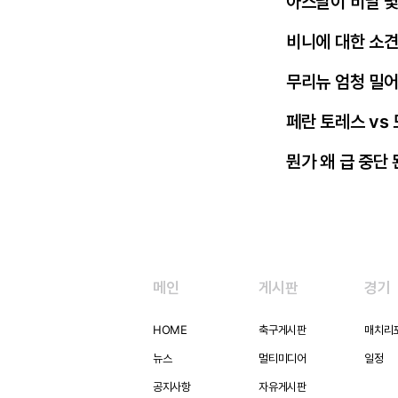
아스날이 비닐 몇
비니에 대한 소
무리뉴 엄청 밀
페란 토레스 vs
뭔가 왜 급 중단
메인
게시판
경기
HOME
축구게시판
매치리
뉴스
멀티미디어
일정
공지사항
자유게시판