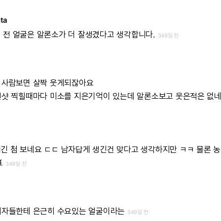
ta
데
전
얼굴은
알론소가
더
잘생겼다고
생각합니다.
349일 전
사람보면
살짝
웃게되잖아요
원샷
찍힐때마다
미소를
지은기억이
있는데
알론소보고
웃은적은
없
얘긴
첨
보네요
ㄷㄷ
남자답게
생긴건
맞다고
생각하지만
ㅋㅋ
물론
농
표
349일 전
여자들한테
은근히
수요있는
얼굴이라는
349일 전