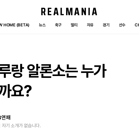
REALMANIA
W HOME (BETA)
뉴스
축구
멀티
자유
경기
선수
C
루랑
알론소는
누가
까요?
3연패
 자기 소개가 없습니다.