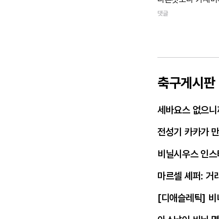
댓글
축구게시판
세바요스 없으니
전성기 카카가 
비닐시우스 인스
마르셀 셰퍼: 거
[디애슬레틱] 비