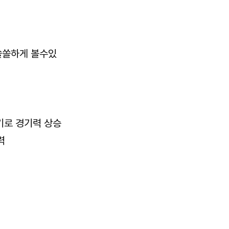
쏠쏠하게 볼수있
기로 경기력 상승
력