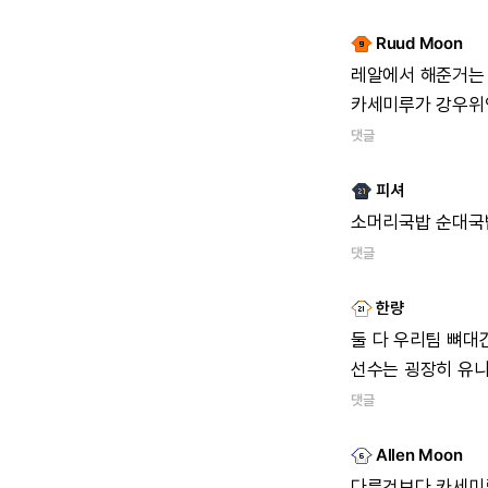
Ruud Moon
레알에서
해준거는
카세미루가
강우위
댓글
피셔
소머리국밥
순대국
댓글
한량
둘
다
우리팀
뼈대
선수는
굉장히
유니
댓글
Allen Moon
다른것보다
카세미