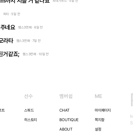
m까지 지를 거 같나요
외데가르드 · 5일 전
견
파타 · 5일 전
어주네요
챔스3연패 · 6일 전
 모라타
챔스3연패 · 7일 전
 된거같죠;
챔스3연패 · 10일 전
선수
멤버쉽
ME
포트
스쿼드
CHAT
마이페이지
히스토리
BOUTIQUE
쪽지함
S
ABOUT
설정