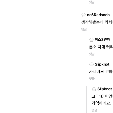
댓글
no6Redondo
생각해봤는데
카세
댓글
챔스3연패
론소
국대
커
댓글
Slipknot
카세미루
코파
댓글
Slipknot
코파16
이었
기억하네요.
댓글