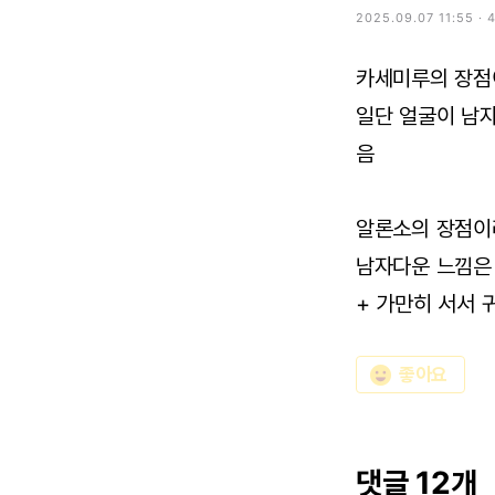
2025.09.07 11:55 · 
카세미루의 장점
일단 얼굴이 남자
음
알론소의 장점이
남자다운 느낌은
+ 가만히 서서
emoji_emotions
좋아요
댓글 12개