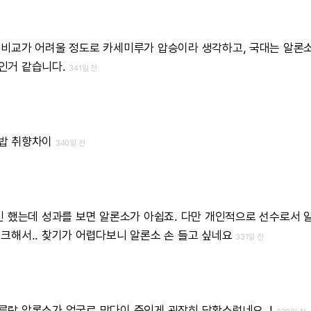
비교가
어려울
정도로
카세미루가
압승이라
생각하고,
국대는
알론
인거
같습니다.
341일 전
밥
취향차이
340일 전
긴
했는데
성과를
보면
알론소가
아쉽죠.
다만
개인적으로
선수로서
크해서..
찾기가
어렵다보니
알론소
손
들고
싶네요
331일 전
루랑
알론소가
얼굴로
맞다이
중인게
굉장히
당황스럽네요..!