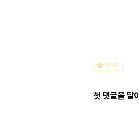
emoji_emotions
좋아요
첫 댓글을 달