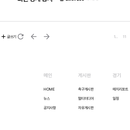
refresh
arrow_back
arrow_forward
add
글쓰기
1…
11
메인
게시판
경기
HOME
축구게시판
매치리포트
뉴스
멀티미디어
일정
공지사항
자유게시판