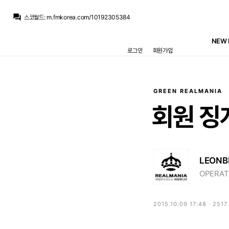
닥터 둠
:
설마 원작대로 닥터 스트레인지가 닥터 둠이랑 손 잡는건지...
question_answer
스코월드
:
m.fmkorea.com/10192305384
스코월드
:
[MD] 호세 루이스 아르투스-“수비멘디, 레알 마드리드 영입 사정권에 들어왔다”
닥터 둠
:
/chat_images/20260809_233938_6a78912aa131a.jpg 둠스데이 복장 유출
NEW 
뉴스봇
:
COPE) 쿠르투아, 복귀 소감 밝혀
로그인
회원가입
닥터 둠
:
m.fmkorea.com/10192098270
La Decimoquinta
:
전 얘네들의 돋보이는 장점이 뭔지 잘 모르겠어서, 좋게 말하면 그냥 무난한 선수지만 나쁘게 말하면 뭘 특별하게 잘하는지 모르겠다
La Decimoquinta
:
수비멘디도 그렇고 어제 이야기나온 로카텔리도 그렇고
라그
:
음 아닌가 살 수 있으면 사는게 맞나...
라그
:
지금 루머 나는건 기마랑이스 오니까 걍 가져다붙이는거겠죠. 지금 수비멘디 사는건 저부터가 반대...
GREEN REALMANIA
닥터 둠
:
설마 원작대로 닥터 스트레인지가 닥터 둠이랑 손 잡는건지...
회원
징
LEONB
OPERAT
2015.10.09 17:48 · 251