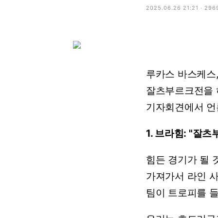
2025.06.26 21:21 · 296
루카스
바스케스
잘츠부르크전을
기자회견에서
언
1.
브라힘:
"
잘츠
힘든
경기가
될
가져가서
라인
팀이
트로피를