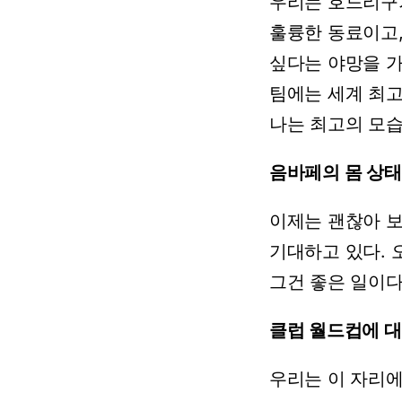
우리는
호드리구
훌륭한
동료이고
싶다는
야망을
팀에는
세계
최
나는
최고의
모
음바페의
몸
상태
이제는
괜찮아
보
기대하고
있다.
그건
좋은
일이다
클럽
월드컵에
대
우리는
이
자리