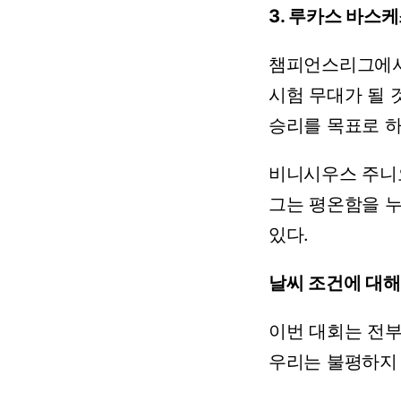
3.
루카스
바스케
챔피언스리그에
시험
무대가
될
승리를
목표로
하
비니시우스
주니
그는
평온함을
있다.
날씨
조건에
대해
이번
대회는
전
우리는
불평하지