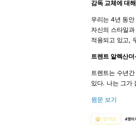
감독
교체에
대해
우리는
4년
동안
자신의
스타일과
적용되고
있고,
트렌트
알렉산더
트렌트는
수년간
있다.
나는
그가
원문 보기
emoji_emotions
좋아요
4명이 