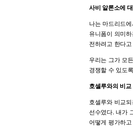
사비
알론소에
대
나는
마드리드에
유니폼이
의미하
전하려고
한다고
우리는
그가
모
경쟁할
수
있도
호셀루와의 비교
호셀루와
비교되
선수였다.
내가
어떻게
평가하고