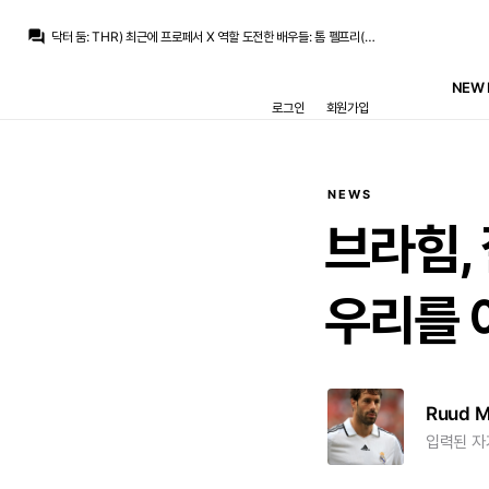
닥터 둠
:
우리 카일로... 포스의 영으로 승천하더니 다른 평행 우주로 넘어간거냐...
question_answer
닥터 둠
:
THR) 최근에 프로페서 X 역할 도전한 배우들: 톰 펠프리(탈락), 크리스토퍼 애벗
스코월드
:
이번 월드컵에서 메시가 이길 때마다 눈물 보였던게 이런 일과도 연관 있었을수도 있구요
닥터 둠
:
THR) 아담 드라이버, 엑스맨에 세바스찬 쇼 역할로 출연 가능성 있음
NEW 
닥터 둠
:
요양원이면 원래부터 몸 상태가 좋진 않으셨겠군요
로그인
회원가입
San Iker
:
원래 아팠었다고 하군요. 고인의 명복을 빕니다.
스코월드
:
요양원에서 별세했다고 합니다
닥터 둠
:
예술+액션 혼종 괜찮으면 오디세이, NTR물 좋아하시면 스파이더맨 ㄱ
San Iker
:
에?
스코월드
:
메시 아버지, 호르헤 메시 사망
NEWS
닥터 둠
:
우리 카일로... 포스의 영으로 승천하더니 다른 평행 우주로 넘어간거냐...
브라힘,
우리를
Ruud 
입력된 자