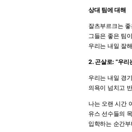
상대
팀에
대해
잘츠부르크는
좋
그들은
좋은
팀
우리는
내일
잘
2.
곤살로:
“우리
우리는
내일
경
의욕이
넘치고
나는
오랜
시간
유스
선수들의
입학하는
순간부