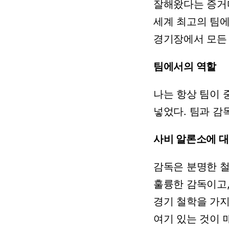
잘해왔다는
증거
세계
최고의
팀
경기장에서
모든
팀에서의 역할
나는
항상
팀이
넣었다.
팀과
감
사비
알론소에
대
감독은
분명한
훌륭한
감독이고
경기
철학을
가
여기
있는
것이