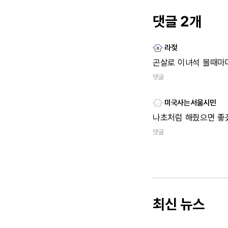
댓글 2개
라젖
곤살로
이녀석
볼때마
댓글
미국사는서울시민
나초처럼
해줬으면
좋
댓글
최신 뉴스